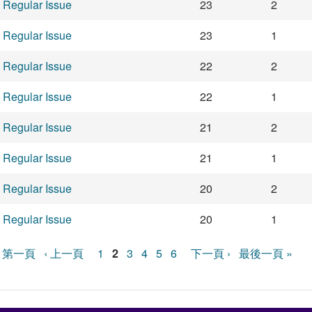
Regular Issue
23
2
Regular Issue
23
1
Regular Issue
22
2
Regular Issue
22
1
Regular Issue
21
2
Regular Issue
21
1
Regular Issue
20
2
Regular Issue
20
1
頁面
« 第一頁
‹ 上一頁
1
2
3
4
5
6
下一頁 ›
最後一頁 »