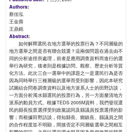
Authors:
蔡佳泓
王金壽
王鼎銘
Abstract:
如何解釋選民在地方選舉的投票行為？不同層級的
地方選舉之間是否有聯合競選？這兩個問題在過去由不
同的分析途徑所處理，前者是應用調查資料而進行的選
舉行為研究，後者則是根據訪問、觀察、歷史分析等質
化方法。此次三合一選舉中的課題之一是選民行為是否
因為同時舉行三種層級的選舉而受到影響，因此本研究
試圖結合問卷調查資料以及地方派系人士的田野訪談，
一方面分析濁水縣選民的投票行為，另一方面釐清地方
派系的動員方式。根據TEDS 2005M資料，我們發現選
民的縣長投票選擇受到政黨認同及縣議員投票選擇的影
響；而根據田野訪談，得知縣長、鄉鎮長、縣議員之間
的合作程度並不明顯，間接否定不同層級選舉之間相互
影響的假設。之所以選定濁水縣是因為兩個政黨的競爭