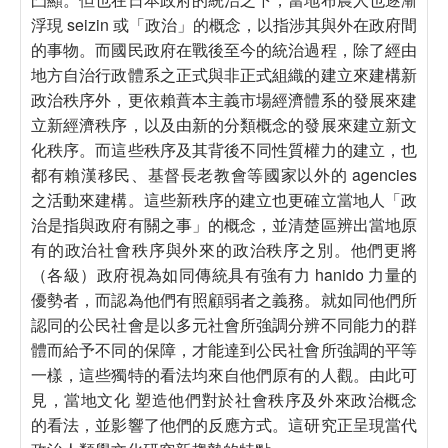
浮現 seizin 或「政治」的概念，以指涉其與外在政府間
的事物。而國民政府在戰後至今的統治過程，除了經由
地方自治行政體系之正式與非正式組織的建立來建構新
政治秩序外，更依賴蕡本主義市場經濟體系的發展來建
立新經濟秩序，以及由新的分類概念的發展來建立新文
化秩序。而這些秩序及其背後不同性質權力的建立，也
都有賴漢移民、基督長老教會等國家以外的 agencies
之活動來建構。這些新秩序的建立也更確立當地人「政
治是指與政府有關之事」的概念，並清楚區辨出當地原
有的政治社會秩序與外來的政治秩序之別。他們更將
（各級）政府視為如同傳統具有強有力 hanido 力量的
優勢者，而認為他們有照顧弱者之義務。就如同他們所
認同的公民社會是以多元社會所強調分辨不同能力的群
體而給予不同的保障，才能達到公民社會所強調的平等
一樣，這些獨特的看法均來自他們原有的人觀。由此可
見，當地文化 塑造他們對於社會秩序及外來政治概念
的看法，並影響了他們的反應方式。這研究正呈現當代