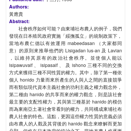
Authors:
黃應貴
Abstract:
社會秩序如何可能？由東埔社布農人的例子，我們
發現在日本殖民政府實施「綏撫孤立」的統制政策下，
當地布農仁德以有效運用 mabeedasan （大家都同
意）的原則來推舉他們的 Lisigadan lus-an 及 Lavian
，以維持其原有的政治社會秩序。並使個人能以
isipawuvaif 、 isipasaif 、 及 ishono 三種不同的交換
方式來獲得三種不同性質的權力。其中，除了第一種依
個人 honido 力量而來所產生的人與人之間的直接競爭
而有類似現代資本主義社會的功利主義之權力觀念外，
第二種由 hanido 的共享而來的權力觀念，則是該社會
最主要的支配性權力，其與第三種基於 hanido 的模仿
而為東南亞土著社會常看到的權力，共同構成東埔社布
農人社會的特色。這點，更因這些權力性質的意義必須
由布農人的人觀及其背後的 hanido 觀念來瞭解而更加
凸顯。但也在日本政府的統治之下，當地布農人也逐漸