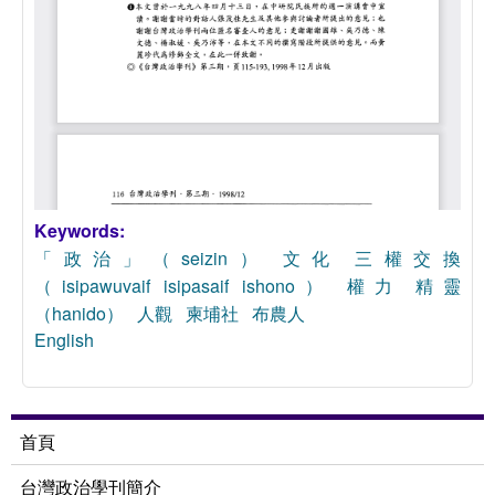
Keywords:
「政治」（seizin）
文化
三權交換
（isipawuvaif
isipasaif
ishono）
權力
精靈
（hanido）
人觀
柬埔社
布農人
English
首頁
台灣政治學刊簡介