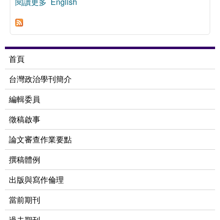
閱讀更多
關於托克維爾對法蘭西帝國的道德想像
English
首頁
台灣政治學刊簡介
編輯委員
徵稿啟事
論文審查作業要點
撰稿體例
出版與寫作倫理
當前期刊
過去期刊