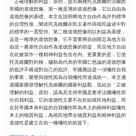
「正確理解的利益」原則，提出兩種托克維爾對法蘭西
帝國的道德想像。第一種是薄的道德想像，它以自由為
道德想像的基礎。本文在說明將地方自由作為評判標準
的合理性後，闡述托克維爾在民主著作與殖民論述中對
此標準的一貫堅持。第二種道德想像則以利益為基礎，
這是一種厚的道德想像。它不需要將自由限定為地方自
由這一奠基性自由作為道德想像的前提，而且地方自由
在此被當作一種精神利益包含在內。更重要的是，它使
托克維爾對約翰．穆勒為代表的帝國仁慈論的道德想像
的批評不構成對自己的批評。帝國應該是一項犧牲自我
的事業，榮譽與德性因為自我犧牲而達成統一。本文通
過國家榮譽理解托克維爾的國家利益觀，並結合「正確
理解的利益」原則，認為其支持帝國是要求法國犧牲部
分自我利益。它的道德性主要不在於給殖民地利益，而
在於帝國本身利益的自我犧牲即為本土的精神利益犧牲
本土的物質利益，為殖民地帶去物質利益和精神利益的
道德性是建立在前一種犧牲的前提下。