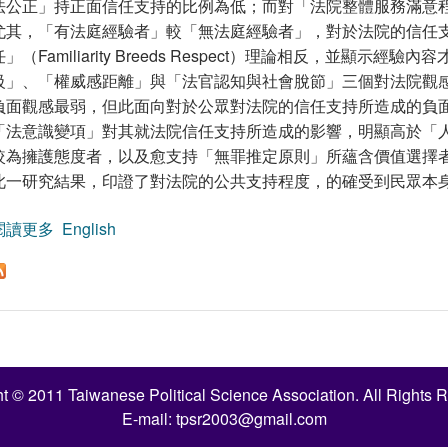
法公正」持正面信任支持的比例為低；而對「法院整體服務滿意
尤其，「有法庭經驗者」較「無法庭經驗者」，對於法院的信任
任」（Familiarity Breeds Respect）理論相反，並顯
級」、「權威感距離」與「法官認知與社會脫節」三個對法院觀
負面觀感最弱，但此面向對於公眾對法院的信任支持所造成的負
「法意識變項」對其就法院信任支持所造成的影響，明顯高於「
較為擁護態度者，以及愈支持「無罪推定原則」所蘊含價值選擇
此一研究結果，印證了對法院的公共支持程度，的確受到民眾本
閱讀更多
關於台灣人民對法院的信任支持及觀感：以對法官判決
English
t © 2011 Taiwanese Political Science Association. All Rights 
E-mail:
tpsr2003@gmail.com