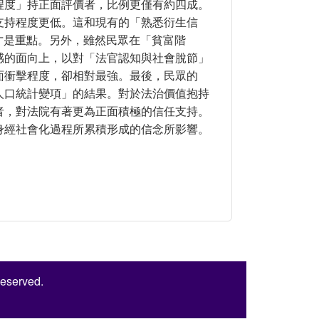
程度」持正面評價者，比例更僅有約四成。
支持程度更低。這和現有的「熟悉衍生信
示經驗內容才是重點。另外，雖然民眾在「貧富階
感的面向上，以對「法官認知與社會脫節」
面衝擊程度，卻相對最強。最後，民眾的
人口統計變項」的結果。對於法治價值抱持
者，對法院有著更為正面積極的信任支持。
身經社會化過程所累積形成的信念所影響。
之公正性為中心
Reserved.