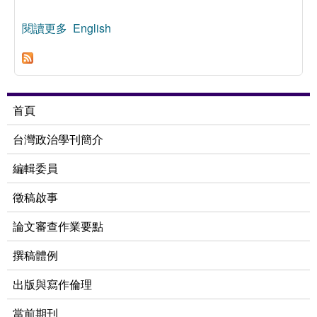
閱讀更多
關於老台灣人 vs 新台灣人：台灣人認同世代差異
English
之初探
首頁
台灣政治學刊簡介
編輯委員
徵稿啟事
論文審查作業要點
撰稿體例
出版與寫作倫理
當前期刊