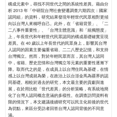
構成元素中，尋找不同世代之間的系統性差異。藉由分
析 2013 年「中研院台灣社會變遷調查六期四次：國家
認同組」的資料，研究結果發現年輕世代民眾相對更傾
向以台灣人來稱呼自己。此外，在「省籍背景」、「二
二八事件重要性」、「台灣主體意識」和「統獨態度」
上，年長世代和年輕世代民眾認同的構成基礎確實呈現
差異。在 40 歲以上年長世代的民眾身上，影響其台灣
人認同的因素主要偏重省籍、二二八歷史記憶，和支持
台灣獨立。然而，對於年輕民眾而言，其台灣人認同
中，省籍、歷史悲情和台灣獨立等元素的重要性逐漸下
降。取而代之的是，在成員上以台灣住民為基礎，在情
感上以台灣成就為榮，在政治上以台澎金馬為疆界的認
同基礎。相較於過去的研究，本文最主要的貢獻與進
展，在於用比較「世代差異」的分析策略，有系統地簡
化了台灣人認同概念意涵的多樣性。在調查訪問資料有
限的情況下，本文建議後續研究可以民主化前後的世代
為切點，來區分受訪者回答台灣人認同背後的不同意
涵。