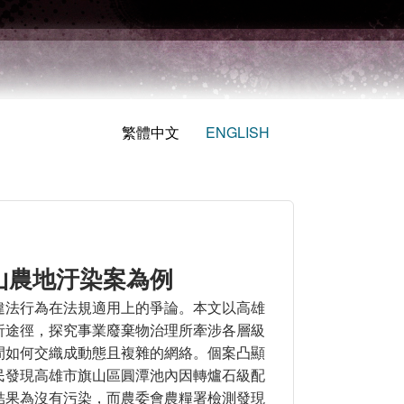
繁體中文
ENGLISH
山農地汙染案為例
違法行為在法規適用上的爭論。本文以高雄
析途徑，探究事業廢棄物治理所牽涉各層級
間如何交織成動態且複雜的網絡。個案凸顯
民發現高雄市旗山區圓潭池內因轉爐石級配
結果為沒有污染，而農委會農糧署檢測發現