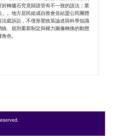
對於轉爐石究竟歸誰管有不一致的說法；業
法」。地方居民組成自救會並結盟公民團體
與法庭訴訟，不僅形塑政策論述與科學知識
網絡、規則重新制定與權力圖像轉換的動態
鍵角色。
案為例
Reserved.