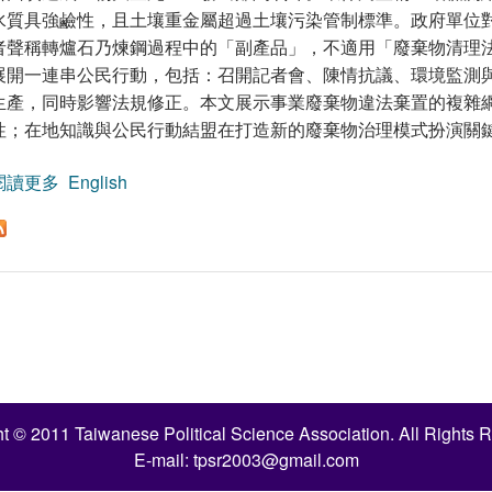
水質具強鹼性，且土壤重金屬超過土壤污染管制標準。政府單位
者聲稱轉爐石乃煉鋼過程中的「副產品」，不適用「廢棄物清理
展開一連串公民行動，包括：召開記者會、陳情抗議、環境監測
生產，同時影響法規修正。本文展示事業廢棄物違法棄置的複雜
性；在地知識與公民行動結盟在打造新的廢棄物治理模式扮演關
閱讀更多
關於事業廢棄物治理模式之困境與契機：旗山農地汙染
English
t © 2011 Taiwanese Political Science Association. All Rights 
E-mail:
tpsr2003@gmail.com