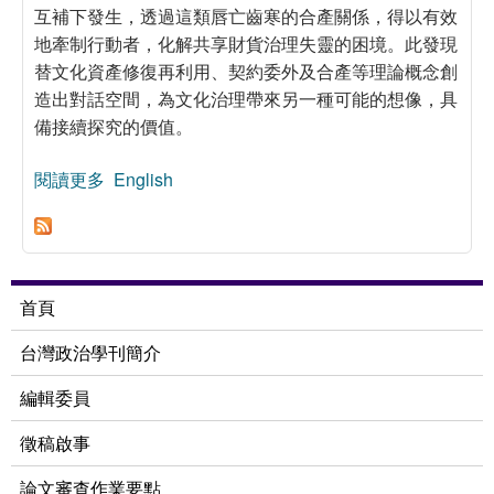
互補下發生，透過這類唇亡齒寒的合產關係，得以有效
地牽制行動者，化解共享財貨治理失靈的困境。此發現
替文化資產修復再利用、契約委外及合產等理論概念創
造出對話空間，為文化治理帶來另一種可能的想像，具
備接續探究的價值。
閱讀更多
關於契約委外、合產與文化資產保存：以西門紅樓
English
古蹟再利用為例
首頁
台灣政治學刊簡介
編輯委員
徵稿啟事
論文審查作業要點