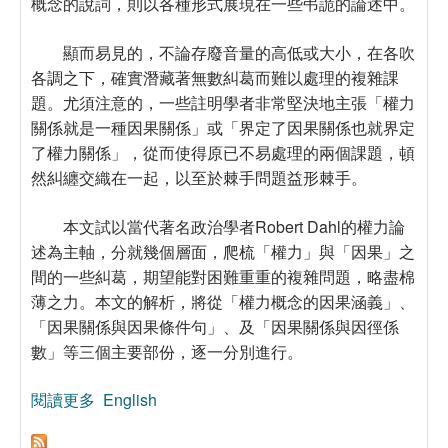
概念的說詞，則以各種形式展現在一些弔詭的論述中。
顯而易見的，不論存廢音量的高低或大小，在各吹
各調之下，確實潛藏著無數糾葛而難以處理的複雜課
題。尤須注意的，一些註明學者非常堅決地主張「權力
關係就是一種因果關係」或「界定了因果關係也就界定
了權力關係」，從而使得原已不易處理的兩個課題，頓
然糾纏交織在一起，以至於棘手問題益形棘手。
本文試以當代著名政治學者Robert Dahl的權力論
述為主軸，分就幾個層面，爬梳「權力」與「因果」之
間的一些糾葛，期望能對困難重重的複雜問題，略盡棉
薄之力。本文的解析，將從「權力概念的因果涵義」、
「因果關係與因果條件句」、及「因果關係與因徑係
數」等三個主要部份，逐一分別進行。
閱讀更多
關於權力與因果：方法論上的解析
English