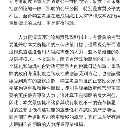
立考選制度保障人力遴選公平性的說法，事實上並未如
社會的認知一般，那麼的公平公開！特別是實質公平的
不足。至於獨立考選在達成組織用人需求和成本效能兩
個目標上的成就，更是值得討論。
人力資源管理理論和實務觀點指出，有意義的考選
要能兼顧本文所提出的三個政策目標，僅重視公平而過
度輕忽遴選適合用人組織需要的人力，並不是最佳的制
度選擇模式。本文認為，隨著台灣政治體制的民主化，
全球化和知識社會對政府競爭力的挑戰日益加重，重防
弊的政府考選制度之階段性成應該受到肯定，也應該繼
續受到應有的重視之餘，獨立考選制度的正當性必須也
要能夠更重視積極性目標，即能夠甄補政府經營變革需
要的更多優秀專業人力，這才真正是國民的最大利益。
因此，本文最後提出諸多與現行制度不一的變革構思，
目的並非貶低考選功能的重要性和考試院的歷史地位，
而是期許考選制度能有更積極的蛻變，真正成為所有用
人機關仰首期盼的人力評量專業機構。