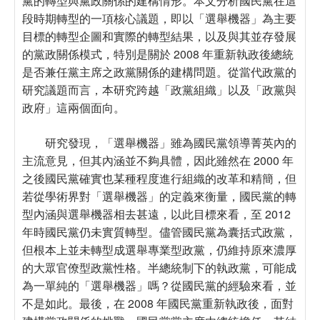
黨的轉型與黨政關係的建構情形。本文分析國民黨在這
段時期轉型的一項核心議題，即以「選舉機器」為主要
目標的轉型企圖和實際的轉型結果，以及與其並存發展
的黨政關係模式，特別是關於 2008 年重新執政後總統
是否兼任黨主席之政黨關係的建構問題。從當代政黨的
研究議題而言，本研究跨越「政黨組織」以及「政黨與
政府」這兩個面向。
研究發現，「選舉機器」雖為國民黨領導菁英內的
主流意見，但其內涵並不夠具體，因此雖然在 2000 年
之後國民黨確實也某種程度進行組織的改革和精簡，但
若從學術界對「選舉機器」的定義來衡量，國民黨的轉
型內涵與選舉機器相去甚遠，以此目標來看，至 2012
年時國民黨仍未實質轉型。儘管國民黨為囊括式政黨，
但根本上並未轉型成選舉專業型政黨，仍維持原來濃厚
的大眾官僚型政黨性格。半總統制下的執政黨，可能成
為一單純的「選舉機器」嗎？從國民黨的經驗來看，並
不是如此。最後，在 2008 年國民黨重新執政後，面對