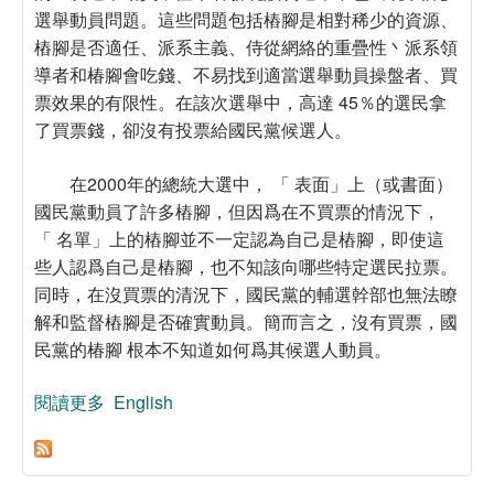
選舉動員問題。這些問題包括樁腳是相對稀少的資源、
樁腳是否適任、派系主義、侍從網絡的重疊性丶派系領
導者和椿腳會吃錢、不易找到適當選舉動員操盤者、買
票效果的有限性。在該次選舉中，高達 45％的選民拿
了買票錢，卻沒有投票給國民黨候選人。
在2000年的總統大選中， 「 表面」上（或書面）
國民黨動員了許多樁腳，但因爲在不買票的情況下，
「 名單」上的樁腳並不一定認為自己是樁腳，即使這
些人認爲自己是樁腳，也不知該向哪些特定選民拉票。
同時，在沒買票的清況下，國民黨的輔選幹部也無法瞭
解和監督樁腳是否確實動員。簡而言之，沒有買票，國
民黨的椿腳 根本不知道如何爲其候選人動員。
閱讀更多
關於重返風芒縣：國民黨選舉機器的成功與失敗
English