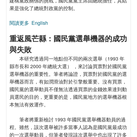
建構黨政關係的挑戰，國民黨黨主席由總統擔任，其結
果是強化了總統對政黨的控制。
閱讀更多
關於「選舉機器」政黨轉型路線與黨政關係的建
English
構：中國國民黨的經驗（2000∼2012）
重返風芒縣：國民黨選舉機器的成功
與失敗
本研究透過同一地點但不同的兩次選舉（1993 年
縣市長和 2000 年總統大選） ，來討論買票對於國民黨
選舉機器的重要性。筆者將論證，買票對於國民黨的選
舉機器而言，有如潤滑油對於引擎般重要。沒有買票，
國民黨的選舉動員不僅無法透過買票的金錢效果達到動
員選民的目的，更重要的是，國民黨地方的選舉機器根
本無法有效運作。
筆者將重新檢討 1993 年國民黨選舉機器動員的過
程。雖然，該次選舉被許多當事人認為是國民黨最成功
的一次選舉動員，但筆者發現該次選舉中也出現了許多