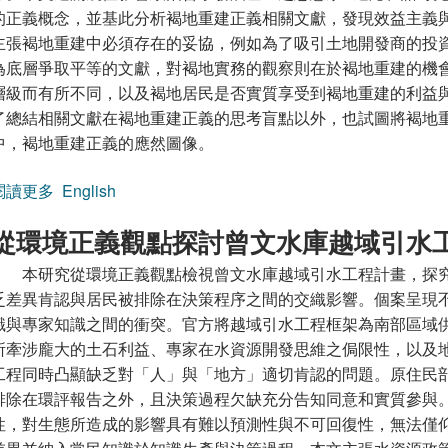
的正義概念，並基此分析褐地重建正義相關文獻，發現效益主義
主張褐地重建中必須存在的妥協，例如為了吸引土地開發商的投
為底層爭取平等的文獻，對褐地實務的觀察則在於褐地重建的機
層級而有所不同，以及褐地居民是否實質享受到褐地重建的利益
了總結相關文獻在褐地重建正義的思考盲點以外，也試圖將褐地
中，褐地重建正義的應然圖像。
閱讀更多
關於褐地重建正義解析
English
從環境正義觀點探討曾文水庫越域引水
本研究從環境正義觀點檢視曾文水庫越域引水工程計畫，探
乏差異肯認與居民被排除在決策程序之間的交織影響。個案呈現
識與專家知識之間的衝突。官方將越域引水工程框架為南部區域
所牽涉龐大的土石利益、專家在水資源開發思維之侷限性，以及
工程同時凸顯缺乏對「人」與「地方」適切肯認的問題。原住民
排除在環評報告之外，且決策過程欠缺充分告知同意和實質參與
性，對生態所造成的影響具有難以預測性與不可回復性，無法僅