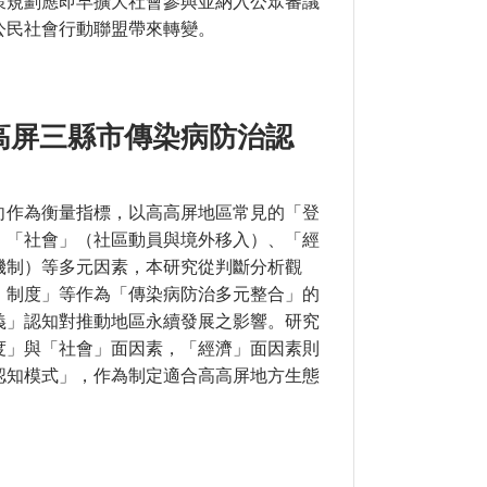
策規劃應即早擴大社會參與並納入公眾審議
公民社會行動聯盟帶來轉變。
高屏三縣市傳染病防治認
向作為衡量指標，以高高屏地區常見的「登
、「社會」（社區動員與境外移入）、「經
機制）等多元因素，本研究從判斷分析觀
、制度」等作為「傳染病防治多元整合」的
義」認知對推動地區永續發展之影響。研究
度」與「社會」面因素，「經濟」面因素則
認知模式」，作為制定適合高高屏地方生態
傳染病防治認知為例