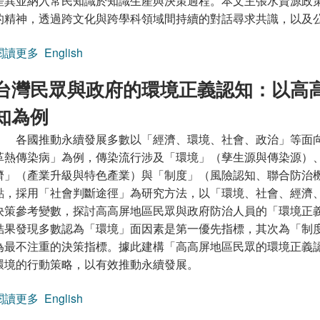
差異並納入常民知識於知識生產與決策過程。本文主張水資源政
的精神，透過跨文化與跨學科領域間持續的對話尋求共識，以及
閱讀更多
關於從環境正義觀點探討曾文水庫越域引水工程計畫
English
台灣民眾與政府的環境正義認知：以高
知為例
各國推動永續發展多數以「經濟、環境、社會、政治」等面
革熱傳染病」為例，傳染流行涉及「環境」（孳生源與傳染源）
濟」（產業升級與特色產業）與「制度」（風險認知、聯合防治
點，採用「社會判斷途徑」為研究方法，以「環境、社會、經濟
決策參考變數，探討高高屏地區民眾與政府防治人員的「環境正
結果發現多數認為「環境」面因素是第一優先指標，其次為「制
為最不注重的決策指標。據此建構「高高屏地區民眾的環境正義
環境的行動策略，以有效推動永續發展。
閱讀更多
關於台灣民眾與政府的環境正義認知：以高高屏三縣市
English