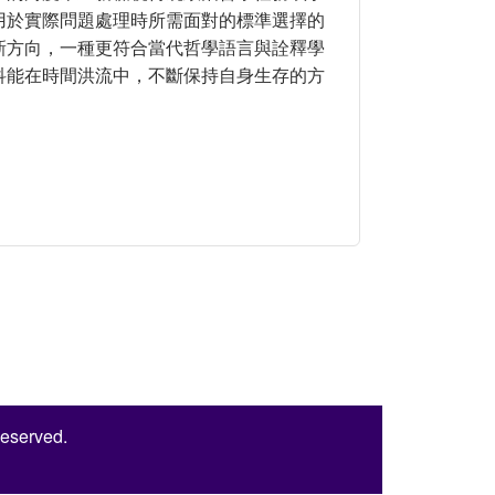
用於實際問題處理時所需面對的標準選擇的
新方向，一種更符合當代哲學語言與詮釋學
科能在時間洪流中，不斷保持自身生存的方
哲學的意涵
Reserved.