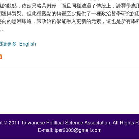
議的觀點，依然只略具雛形，而且同樣遭遇了傳統上，詮釋學應
問題與質疑。但此種觀點的轉變至少提供了一種政治哲學研究的
轉向的思潮脈絡，讓政治哲學能融入更新的元素，這也是所有學
法。
閱讀更多
關於政治哲學的詮釋學轉向：由李查．羅逖論詮釋政治
English
t © 2011 Taiwanese Political Science Association. All Rights 
E-mail:
tpsr2003@gmail.com