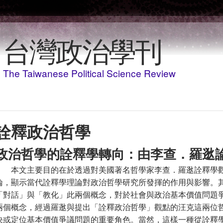
移至主內容
台灣政治學刊
The Taiwanese Political Science Review
詮釋政治哲學
政治哲學的詮釋學轉向：由李查．羅逖
本文主要目的在於透過對美國著名哲學家李查．羅逖詮釋學
論，顯示當代詮釋學理論對政治哲學研究所發揮的作用與影響。
「對話」與「教化」此兩個概念，對於社會與政治基本價值問題
兩個概念，經過羅逖與提出「詮釋政治哲學」觀點的汪克這兩位
決或定位基本價值爭議問題的重要角色。當然，這樣一種從詮釋