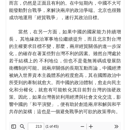
而言，仍然是正面且有利的。在中短期內，中國不大可
能發動對台戰爭，來解決兩岸的政治爭端。北京也很難
成功地運用「經貿戰爭」，遂行其政治目標。
當然，在另一方面，如果中國的國家能力持續增
長， 其地緣政治軍事地位繼續提升，而且北京對台灣
的主權要求目標不變，那麼，兩岸經貿關係的進一步深
化，的確存在著某些對台灣不利的因素。雖然台灣處於
若干結構上的 不利地位，但也不是毫無籌碼或發展防
衛機制的可能。就兩岸關係的長期互動而論，中國經濟
被納入世界資本主義體系的程度愈高，其在國際政治中
所受到的牽制就愈大。而中國的政治體制，愈走向民主
化和分權化，就愈有可能軟化其目前對台灣的強硬政
策。因此，如果台灣善於利用經濟與社會文化交流，影
響中國的「和平演變」，便有助於創造兩岸和解與和平
共存的架構；這也是一個避免戰爭的可欲的政策導向。