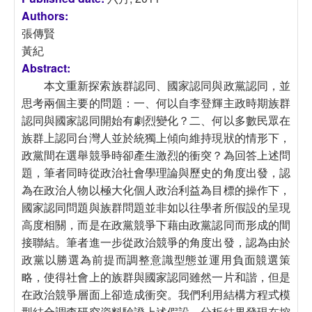
Authors:
張傳賢
黃紀
Abstract:
本文重新探索族群認同、國家認同與政黨認同，並
思考兩個主要的問題：一、何以自李登輝主政時期族群
認同與國家認同開始有劇烈變化？二、何以多數民眾在
族群上認同台灣人並於統獨上傾向維持現狀的情形下，
政黨間在選舉競爭時卻產生激烈的衝突？為回答上述問
題，筆者同時從政治社會學理論與歷史的角度出發，認
為在政治人物以極大化個人政治利益為目標的操作下，
國家認同問題與族群問題並非如以往學者所假設的呈現
高度相關，而是在政黨競爭下藉由政黨認同而形成的間
接聯結。筆者進一步從政治競爭的角度出發，認為由於
政黨以勝選為前提而調整意識型態並運用負面競選策
略，使得社會上的族群與國家認同雖然一片和諧，但是
在政治競爭層面上卻造成衝突。我們利用結構方程式模
型結合調查研究資料驗證上述假設。分析結果發現在控