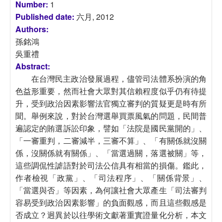
Number:
1
Published date:
六月, 2012
Authors:
孫銘鴻
吳重禮
Abstract:
在台灣民主政治發展過程，儘管司法體系扮演的角
色益形重要，然而社會大眾對其信賴程度似乎仍有待提
升，受到政治因素影響法官獨立審判的質疑更是時有所
聞。舉例來說，對於台灣選舉買票風氣的問題，民間普
遍認定的賄選訴訟印象，譬如「法院是國民黨開的」、
「一審重判，二審減半，三審不算」、「有關係就沒關
係，沒關係就有關係」、「當選過關，落選被關」等，
這些調侃性謔語對於司法公信具有相當的損傷。鑑此，
作者檢視「政黨」、「司法程序」、「關係背景」、
「當選與否」等因素，為何讓社會大眾產生「司法審判
容易受到政治因素影響」的負面觀感，而且這些觀感是
否成立？迥異於以往學術文獻著重實證量化分析，本文