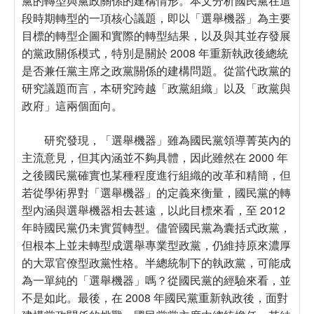
黨的轉型與黨政關係的建構情形。本文分析國民黨在這
段時期轉型的一項核心議題，即以「選舉機器」為主要
目標的轉型企圖和實際的轉型結果，以及與其並存發展
的黨政關係模式，特別是關於 2008 年重新執政後總統
是否兼任黨主席之政黨關係的建構問題。從當代政黨的
研究議題而言，本研究跨越「政黨組織」以及「政黨與
政府」這兩個面向。
研究發現，「選舉機器」雖為國民黨領導菁英內的
主流意見，但其內涵並不夠具體，因此雖然在 2000 年
之後國民黨確實也某種程度進行組織的改革和精簡，但
若從學術界對「選舉機器」的定義來衡量，國民黨的轉
型內涵與選舉機器相去甚遠，以此目標來看，至 2012
年時國民黨仍未實質轉型。儘管國民黨為囊括式政黨，
但根本上並未轉型成選舉專業型政黨，仍維持原來濃厚
的大眾官僚型政黨性格。半總統制下的執政黨，可能成
為一單純的「選舉機器」嗎？從國民黨的經驗來看，並
不是如此。最後，在 2008 年國民黨重新執政後，面對