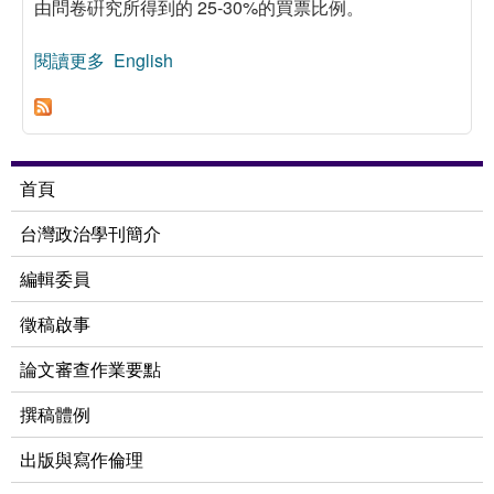
由問卷硏究所得到的 25-30%的買票比例。
閱讀更多
關於國民黨候選人買票機器的建立與運作：一九九
English
三年風芒縣長選舉的個案研究
首頁
台灣政治學刊簡介
編輯委員
徵稿啟事
論文審查作業要點
撰稿體例
出版與寫作倫理