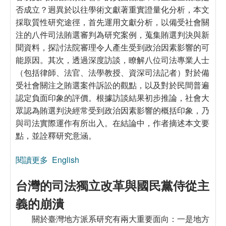
否成立？迥異於以往學術文獻著重實證量化分析，本文
採取質性研究途徑，首先運用文獻分析，以備受社會關
注的八件司法賄選審判為研究案例，蒐集賄選判決與新
聞資料，探討法院審理令人產生受到政治因素影響的可
能原因。其次，透過深度訪談，瞭解八位司法專業人士
（包括律師、法官、法學教授、資深司法記者）對於備
受社會關注之賄選案件訴訟的觀點，以及對於民間普遍
認定負面印象的評價。根據訪談結果初步推論，社會大
眾認為賄選判決經常受到政治因素影響的概括印象，乃
與司法實際運作有所出入。在結論中，作者摘述本文要
點，並詮釋研究意涵。
閱讀更多
關於政治因素對於賄選訴訟案件的可能影響：司法
English
專業人士的觀點分析
台灣的司法獨立改革與國民黨侍從主
義的崩潰
關於臺灣地方派系研究有兩大重要面向：一是地方