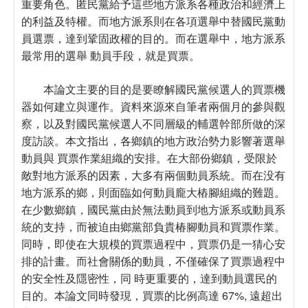
重要角色。匿民黨給予這些地方派系各種政治和經濟上
的利益及特權。而地方派系則在各項選舉中替國民黨動
員選票，達到鞏固政權的目的。而在選舉中，地方派系
最常用的選舉 動員手段，就是買票。
本論文主要的目的是要瞭解國民黨候選人的買票機
器如何建立與運作。資料來源來自筆者兩個月的參與觀
察，以及對國民黨候選人不同層級的輔選幹部所做的深
度訪談。本文指出，各鄉鎮的地方政治勢力影響著選舉
動員與 買票作業組織的安排。在大部份鄉鎮，受限於
敵對地方派系的因素，大多有兩個動員系統。而在没有
地方派系的鄉，則面臨如何動員龐大樁腳組織的難題。
在少數鄉鎮，國民黨由於無法動員到地方派系或動員系
統的支持，而被迫由鄉黨部負貴椿腳動員和買票作業。
同時，即使在大規模的買票過程中，買票仍是一猜心安
排的計畫。而社會關係的動員，不僅確保了買票過程中
的安全性及隱密性，同 時更重要的，達到動員選民的
目的。本論文同時發現，買票的比例高達 67%, 遠超出