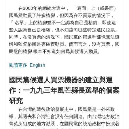
在2000年的總統大選中， 「 表面」上（或書面）
國民黨動員了許多樁腳，但因爲在不買票的情況下，
「 名單」上的樁腳並不一定認為自己是樁腳，即使這
些人認爲自己是樁腳，也不知該向哪些特定選民拉票。
同時，在沒買票的清況下，國民黨的輔選幹部也無法瞭
解和監督樁腳是否確實動員。簡而言之，沒有買票，國
民黨的椿腳 根本不知道如何爲其候選人動員。
閱讀更多
關於重返風芒縣：國民黨選舉機器的成功與失敗
English
國民黨候選人買票機器的建立與運
作：一九九三年風芒縣長選舉的個案
研究
在台灣的戰後政治發展史中，國民黨是一外來政
權，其過去和台灣社會没有任何關連。由台灣地方政治
菁英所組成的地方派系，在國民黨的統治政權中扮演著