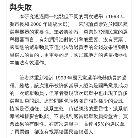
與失敗
本研究透過同一地點但不同的兩次選舉（1993 年
縣市長和 2000 年總統大選） ，來討論買票對於國民黨
選舉機器的重要性。筆者將論證，買票對於國民黨的選
舉機器而言，有如潤滑油對於引擎般重要。沒有買票，
國民黨的選舉動員不僅無法透過買票的金錢效果達到動
員選民的目的，更重要的是，國民黨地方的選舉機器根
本無法有效運作。
筆者將重新檢討 1993 年國民黨選舉機器動員的過
程。雖然，該次選舉被許多當事人認為是國民黨最成功
的一次選舉動員，但筆者發現該次選舉中也出現了許多
選舉動員問題。這些問題包括樁腳是相對稀少的資源、
樁腳是否適任、派系主義、侍從網絡的重疊性丶派系領
導者和椿腳會吃錢、不易找到適當選舉動員操盤者、買
票效果的有限性。在該次選舉中，高達 45％的選民拿
了買票錢，卻沒有投票給國民黨候選人。