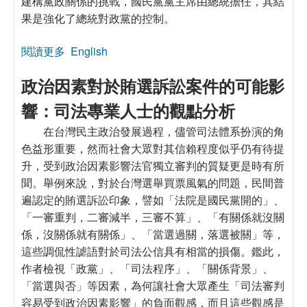
建構黨政關係的挑戰，國民黨黨主席由總統擔任，其結
果是強化了總統對政黨的控制。
閱讀更多
關於「選舉機器」政黨轉型路線與黨政關係的建
English
構：中國國民黨的經驗（2000∼2012）
政治因素對於賄選訴訟案件的可能影
響：司法專業人士的觀點分析
在台灣民主政治發展過程，儘管司法體系扮演的角
色益形重要，然而社會大眾對其信賴程度似乎仍有待提
升，受到政治因素影響法官獨立審判的質疑更是時有所
聞。舉例來說，對於台灣選舉買票風氣的問題，民間普
遍認定的賄選訴訟印象，譬如「法院是國民黨開的」、
「一審重判，二審減半，三審不算」、「有關係就沒關
係，沒關係就有關係」、「當選過關，落選被關」等，
這些調侃性謔語對於司法公信具有相當的損傷。鑑此，
作者檢視「政黨」、「司法程序」、「關係背景」、
「當選與否」等因素，為何讓社會大眾產生「司法審判
容易受到政治因素影響」的負面觀感，而且這些觀感是