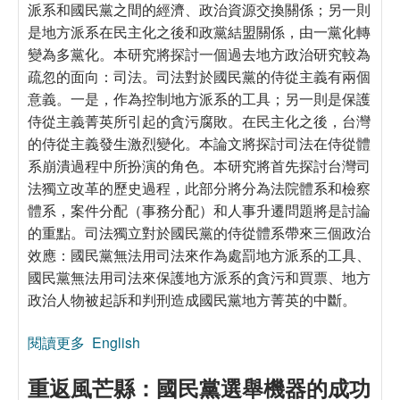
派系和國民黨之間的經濟、政治資源交換關係；另一則
是地方派系在民主化之後和政黨結盟關係，由一黨化轉
變為多黨化。本研究將探討一個過去地方政治研究較為
疏忽的面向：司法。司法對於國民黨的侍從主義有兩個
意義。一是，作為控制地方派系的工具；另一則是保護
侍從主義菁英所引起的貪污腐敗。在民主化之後，台灣
的侍從主義發生激烈變化。本論文將探討司法在侍從體
系崩潰過程中所扮演的角色。本研究將首先探討台灣司
法獨立改革的歷史過程，此部分將分為法院體系和檢察
體系，案件分配（事務分配）和人事升遷問題將是討論
的重點。司法獨立對於國民黨的侍從體系帶來三個政治
效應：國民黨無法用司法來作為處罰地方派系的工具、
國民黨無法用司法來保護地方派系的貪污和買票、地方
政治人物被起訴和判刑造成國民黨地方菁英的中斷。
閱讀更多
關於台灣的司法獨立改革與國民黨侍從主義的崩潰
English
重返風芒縣：國民黨選舉機器的成功