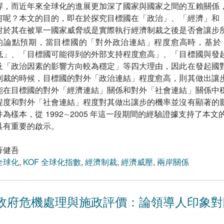
桿，而近年來全球化的進展更加深了國家與國家之間的互賴關係
何呢？本文的目的，即在於探究目標國在「政治」、「經濟」和
對於其在被單一國家威脅或是實際執行經濟制裁之後是否會讓步
的論點預期，當目標國的「對外政治連結」程度愈高時，基於
低」、「目標國可能得到的外部支持程度愈高」、「目標國與發
及「政治因素的影響方向較為穩定」等四大理由，因此在發起國
制裁的時候，目標國的對外「政治連結」程度愈高，則其做出讓
能在目標國的對外「經濟連結」關係和對外「社會連結」關係中
程度和對外「社會連結」程度對其做出讓步的機率並沒有顯著的
件為樣本，從 1992∼2005 年這一段期間的經驗證據支持了
具有重要的啟示。
薛健吾
全球化
,
KOF 全球化指數
,
經濟制裁
,
經濟威壓
,
兩岸關係
政府危機處理與施政評價：論領導人印象對