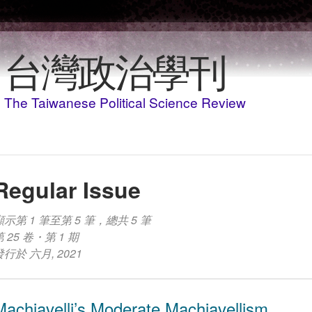
移至主內容
台灣政治學刊
The Taiwanese Political Science Review
Regular Issue
顯示第 1 筆至第 5 筆，總共 5 筆
第 25 卷・第 1 期
發行於 六月, 2021
Machiavelli’s Moderate Machiavellism