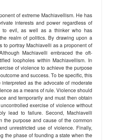
oponent of extreme Machiavellism. He has
ivate interests and power regardless of
to evil, as well as a thinker who has
the realm of politics. By drawing upon a
eks to portray Machiavelli as a proponent of
 Although Machiavelli embraced the oft-
ified loopholes within Machiavellism. In
xercise of violence to achieve the purpose
outcome and success. To be speciﬁc, this
 interpreted as the advocate of moderate
iolence as a means of rule. Violence should
once and temporarily and must then obtain
r uncontrolled exercise of violence without
bly lead to failure. Second, Machiavelli
thin the purpose and cause of the common
d unrestricted use of violence. Finally,
ing the phase of founding a state when the