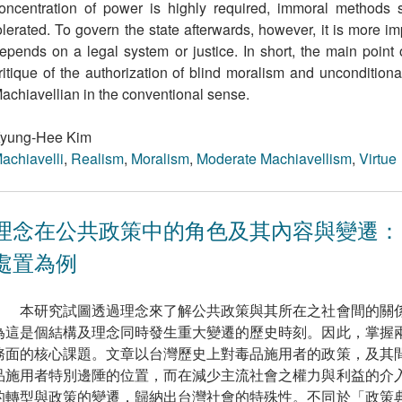
oncentration of power is highly required, immoral methods
olerated. To govern the state afterwards, however, it is more i
epends on a legal system or justice. In short, the main point 
ritique of the authorization of blind moralism and uncondition
achiavellian in the conventional sense.
yung-Hee Kim
achiavelli
,
Realism
,
Moralism
,
Moderate Machiavellism
,
Virtue
理念在公共政策中的角色及其內容與變遷：
處置為例
本研究試圖透過理念來了解公共政策與其所在之社會間的關
為這是個結構及理念同時發生重大變遷的歷史時刻。因此，掌握
務面的核心課題。文章以台灣歷史上對毒品施用者的政策，及其
品施用者特別邊陲的位置，而在減少主流社會之權力與利益的介
的轉型與政策的變遷，歸納出台灣社會的特殊性。不同於「政策