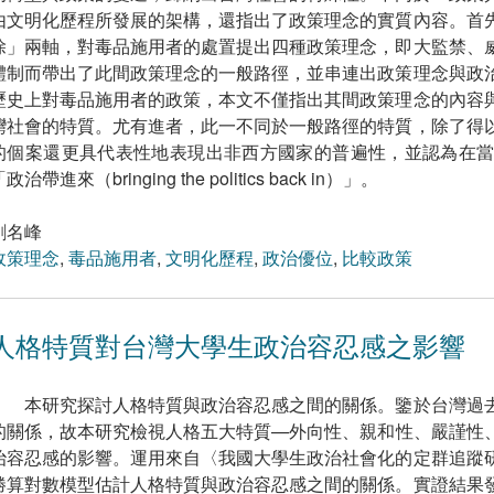
由文明化歷程所發展的架構，還指出了政策理念的實質內容。首
除」兩軸，對毒品施用者的處置提出四種政策理念，即大監禁、
體制而帶出了此間政策理念的一般路徑，並串連出政策理念與政
歷史上對毒品施用者的政策，本文不僅指出其間政策理念的內容
灣社會的特質。尤有進者，此一不同於一般路徑的特質，除了得
的個案還更具代表性地表現出非西方國家的普遍性，並認為在
政治帶進來（bringing the politics back in）」。
劉名峰
政策理念
,
毒品施用者
,
文明化歷程
,
政治優位
,
比較政策
人格特質對台灣大學生政治容忍感之影響
本研究探討人格特質與政治容忍感之間的關係。鑒於台灣過
的關係，故本研究檢視人格五大特質—外向性、親和性、嚴謹性
治容忍感的影響。運用來自〈我國大學生政治社會化的定群追蹤
勝算對數模型估計人格特質與政治容忍感之間的關係。實證結果