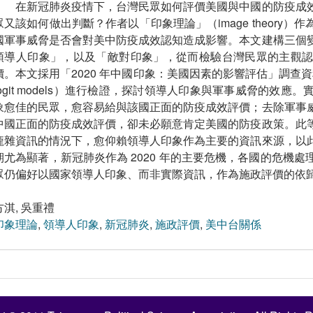
在新冠肺炎疫情下，台灣民眾如何評價美國與中國的防疫成
眾又該如何做出判斷？作者以「印象理論」（image theory
國軍事威脅是否會對美中防疫成效認知造成影響。本文建構三個
領導人印象」，以及「敵對印象」，從而檢驗台灣民眾的主觀
價。本文採用「2020 年中國印象：美國因素的影響評估」調查資料
logit models）進行檢證，探討領導人印象與軍事威脅的效
象愈佳的民眾，愈容易給與該國正面的防疫成效評價；去除軍事
中國正面的防疫成效評價，卻未必願意肯定美國的防疫政策。此
龐雜資訊的情況下，愈仰賴領導人印象作為主要的資訊來源，以
期尤為顯著，新冠肺炎作為 2020 年的主要危機，各國的危機
眾仍偏好以國家領導人印象、而非實際資訊，作為施政評價的依
方淇, 吳重禮
印象理論
,
領導人印象
,
新冠肺炎
,
施政評價
,
美中台關係