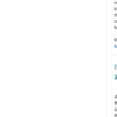
c
t
d
c
M
K
M