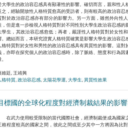
於大學生的政治容忍感具有顯著性的影響。確切而言，親和性人
反之，經驗開放性人格特質愈高的受訪者，則有較高的政治容忍
質對於政治容忍感亦有部分的影響力。另一方面，雖然外向性
性，但是進一步檢視人格特質對於不同性別大學生政治容忍感的
大學生，其政治容忍感愈低；再者，嚴謹性人格特質對於女性
響。總結而言，本研究證實人格特質確實是影響大學生政治容忍
人格特質對於女性和男性的政治容忍感具有異質性的影響。這對
義，亦即在探究個人的政治容忍感時，除了脈絡、態度和行為因
量。
蔡維廷, 王靖興
人格特質
,
政治容忍感
,
太陽花學運
,
大學生
,
異質性效果
目標國的全球化程度對經濟制裁結果的影響，19
在武力使用較受限制的當代國際社會，經濟制裁便成為國家
互賴程度較高的國家之間，彼此之間或至少其中一方將因為比