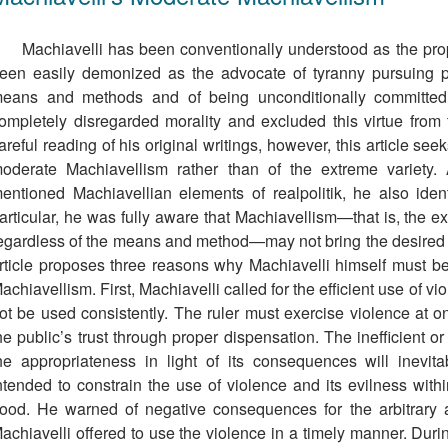
Machiavelli has been conventionally understood as the pr
een easily demonized as the advocate of tyranny pursuing pr
eans and methods and of being unconditionally committed 
ompletely disregarded morality and excluded this virtue from 
areful reading of his original writings, however, this article se
oderate Machiavellism rather than of the extreme variety.
entioned Machiavellian elements of realpolitik, he also ident
articular, he was fully aware that Machiavellism—that is, the e
egardless of the means and method—may not bring the desired 
rticle proposes three reasons why Machiavelli himself must be
achiavellism. First, Machiavelli called for the efﬁcient use of v
ot be used consistently. The ruler must exercise violence at 
he public’s trust through proper dispensation. The inefficient o
he appropriateness in light of its consequences will inevita
ntended to constrain the use of violence and its evilness wi
ood. He warned of negative consequences for the arbitrary an
achiavelli offered to use the violence in a timely manner. Dur