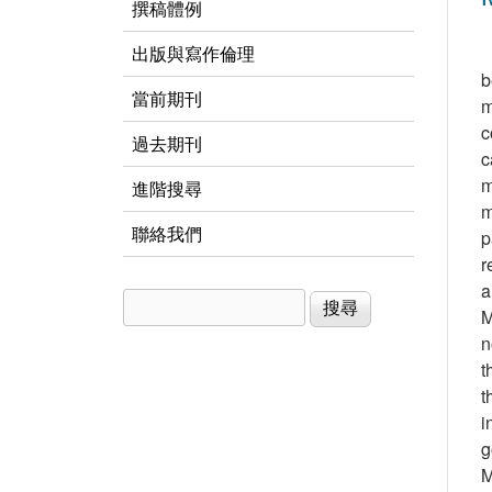
撰稿體例
出版與寫作倫理
b
當前期刊
m
c
過去期刊
c
m
進階搜尋
m
聯絡我們
p
r
a
搜尋
搜尋表單
M
n
t
t
i
g
M