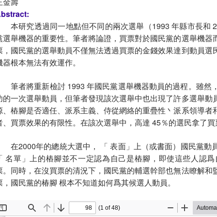
王金壽
bstract:
本研究透過同一地點但不同的兩次選舉（1993 年縣市長和 2
黨選舉機器的重要性。筆者將論證，買票對於國民黨的選舉機器
票，國民黨的選舉動員不僅無法透過買票的金錢效果達到動員選
機器根本無法有效運作。
筆者將重新檢討 1993 年國民黨選舉機器動員的過程。雖
功的一次選舉動員，但筆者發現該次選舉中也出現了許多選舉動
源、樁腳是否適任、派系主義、侍從網絡的重疊性丶派系領導者
者、買票效果的有限性。在該次選舉中，高達 45％的選民拿了
在2000年的總統大選中， 「 表面」上（或書面）國民黨
「 名單」上的樁腳並不一定認為自己是樁腳，即使這些人認
票。同時，在沒買票的清況下，國民黨的輔選幹部也無法瞭解和
票，國民黨的椿腳 根本不知道如何爲其候選人動員。