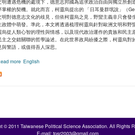
文明遭遇危機的處境下，德意志邦國為追求政治自由與獨立所創
序掌權的契機。就此而言，柯靈烏提出的 「日耳曼群氓說」（German 
文明對德意志文化的歧見，但依柯靈烏之見，野蠻主義非只會發
主政體中萌發。準此，本文將透過梳理柯靈烏針對歐洲文明和野
靈烏從人類心智的理性與情感，以及現代政治運作的貴族和民主
民主之交錯關聯的哲學論述。在此世界政局紛擾之際，柯靈烏對於
見與警語，或值得吾人深思。
ead more
about 工業文明、理性秩序與自由主義：從柯靈烏
English
t © 2011 Taiwanese Political Science Association. All Rights 
E-mail:
tpsr2003@gmail.com