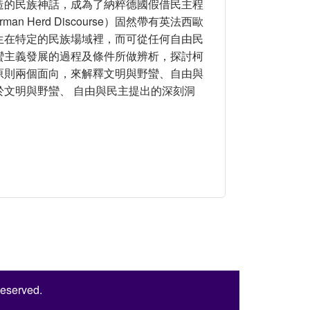
造的民族神話，成為了納粹德國假借民主程
Herd Discourse）固然帶有英法西歐
生在特定的民族場域裡，而可從任何自由民
蠻主義發展的過程及條件所做辨析，探討柯
原則兩個面向，來解釋文明與野蠻、自由與
文明與野蠻、 自由與民主提出的深刻洞
的日耳曼群氓說談民主的野蠻
Reserved.