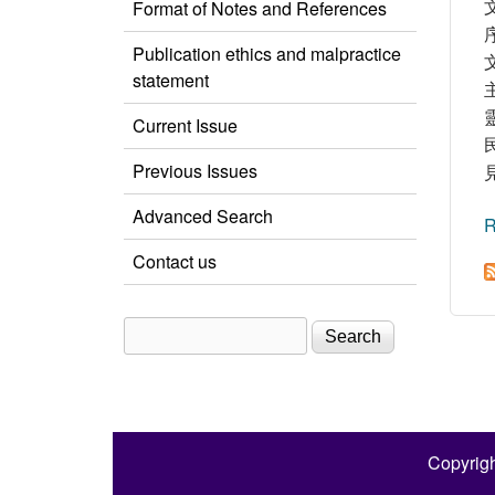
Format of Notes and References
Publication ethics and malpractice
statement
Current Issue
Previous Issues
Advanced Search
R
Contact us
Search
Search form
Copyrigh