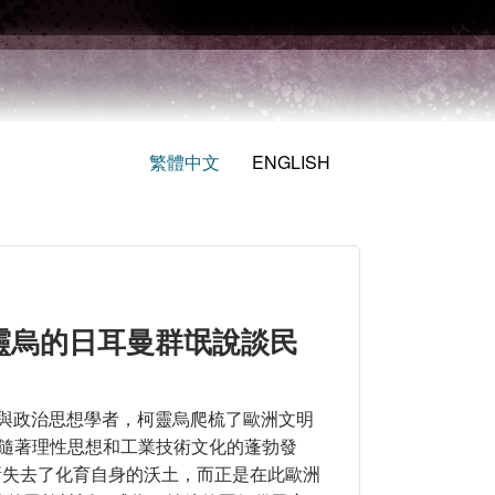
繁體中文
ENGLISH
靈烏的日耳曼群氓說談民
史與政治思想學者，柯靈烏爬梳了歐洲文明
件。隨著理性思想和工業技術文化的蓬勃發
地逐漸失去了化育自身的沃土，而正是在此歐洲