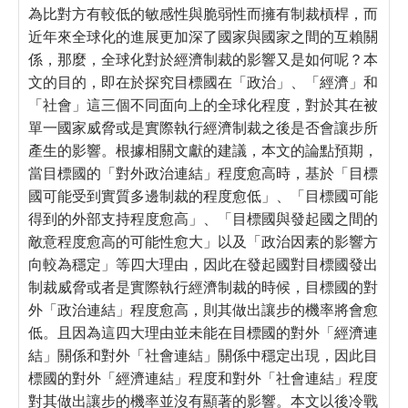
為比對方有較低的敏感性與脆弱性而擁有制裁槓桿，而
近年來全球化的進展更加深了國家與國家之間的互賴關
係，那麼，全球化對於經濟制裁的影響又是如何呢？本
文的目的，即在於探究目標國在「政治」、「經濟」和
「社會」這三個不同面向上的全球化程度，對於其在被
單一國家威脅或是實際執行經濟制裁之後是否會讓步所
產生的影響。根據相關文獻的建議，本文的論點預期，
當目標國的「對外政治連結」程度愈高時，基於「目標
國可能受到實質多邊制裁的程度愈低」、「目標國可能
得到的外部支持程度愈高」、「目標國與發起國之間的
敵意程度愈高的可能性愈大」以及「政治因素的影響方
向較為穩定」等四大理由，因此在發起國對目標國發出
制裁威脅或者是實際執行經濟制裁的時候，目標國的對
外「政治連結」程度愈高，則其做出讓步的機率將會愈
低。且因為這四大理由並未能在目標國的對外「經濟連
結」關係和對外「社會連結」關係中穩定出現，因此目
標國的對外「經濟連結」程度和對外「社會連結」程度
對其做出讓步的機率並沒有顯著的影響。本文以後冷戰