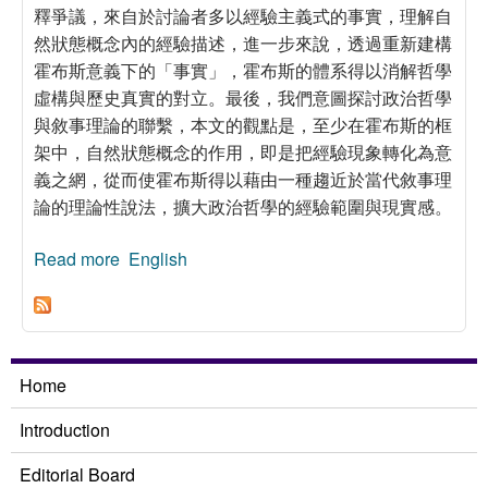
釋爭議，來自於討論者多以經驗主義式的事實，理解自
然狀態概念內的經驗描述，進一步來說，透過重新建構
霍布斯意義下的「事實」，霍布斯的體系得以消解哲學
虛構與歷史真實的對立。最後，我們意圖探討政治哲學
與敘事理論的聯繫，本文的觀點是，至少在霍布斯的框
架中，自然狀態概念的作用，即是把經驗現象轉化為意
義之網，從而使霍布斯得以藉由一種趨近於當代敘事理
論的理論性說法，擴大政治哲學的經驗範圍與現實感。
Read more
about 政治哲學與敘事真實：霍布斯自然狀態中
English
的事實與虛構
Home
Introduction
Editorial Board