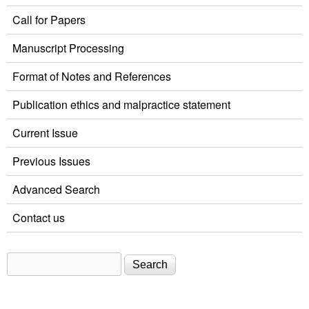
Call for Papers
Manuscript Processing
Format of Notes and References
Publication ethics and malpractice statement
Current Issue
Previous Issues
Advanced Search
Contact us
Search
Search form