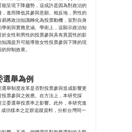
可能呈現下降趨勢，這或許是因為對政治的
礙，進而降低其參與意願。相反地，男性的
容易將政治知識轉化為投票動機，並對自身
的學術與實務意涵。學術上，這顯示政治知
對於女性和男性的投票參與具有異質性的影
治知識提升可能導致女性投票參與下降的現
與的抑制效果。
年總統和立委選舉為例
委選舉為例
而選舉制度改革是否對投票參與造成影響更
對投票參與之效應。在方法上，本研究採
對立委選舉投票率之影響。此外，本研究進
04L 成功樣本之定群追蹤資料，分析台灣同一
的影響。不過，個體選民對新舊選制的主觀