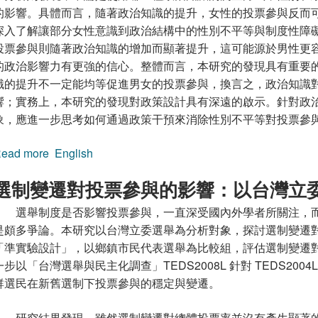
的影響。具體而言，隨著政治知識的提升，女性的投票參與反而
深入了解讓部分女性意識到政治結構中的性別不平等與制度性障
投票參與則隨著政治知識的增加而顯著提升，這可能源於男性更
的政治影響力有更強的信心。整體而言，本研究的發現具有重要
識的提升不一定能均等促進男女的投票參與，換言之，政治知識
響；實務上，本研究的發現對政策設計具有深遠的啟示。針對政
象，應進一步思考如何通過政策干預來消除性別不平等對投票參
ead more
about 性別、政治知識與投票參與：以台灣 2024 
English
選制變遷對投票參與的影響：以台灣立
選舉制度是否影響投票參與，一直深受國內外學者所關注，
是頗多爭論。本研究以台灣立委選舉為分析對象，探討選制變遷
「準實驗設計」，以鄉鎮市民代表選舉為比較組，評估選制變遷
一步以「台灣選舉與民主化調查」TEDS2008L 針對 TEDS20
群選民在新舊選制下投票參與的穩定與變遷。
研究結果發現，雖然選制變遷對總體投票率並沒有產生顯著