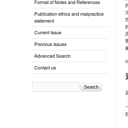
Format of Notes and References
Publication ethics and malpractice
statement
Current Issue
Previous Issues
Advanced Search
R
Contact us
Search
Search form