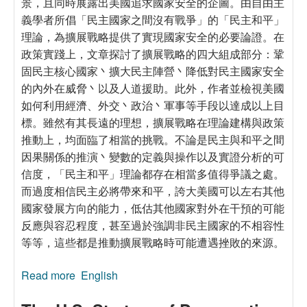
景，且同時展露出美國追求國家安全的企圖。由自由主
義學者所倡「民主國家之間沒有戰爭」的「民主和平」
理論，為擴展戰略提供了實現國家安全的必要論證。在
政策實踐上，文章探討了擴展戰略的四大組成部分：鞏
固民主核心國家丶擴大民主陣營丶降低對民主國家安全
的內外在威脅丶以及人道援助。此外，作者並檢視美國
如何利用經濟、外交丶政治丶軍事等手段以達成以上目
標。雖然有其長遠的理想，擴展戰略在理論建構與政策
推動上，均面臨了相當的挑戰。不論是民主與和平之間
因果關係的推演丶變數的定義與操作以及實證分析的可
信度，「民主和平」理論都存在相當多值得爭議之處。
而過度相信民主必將帶來和平，誇大美國可以左右其他
國家發展方向的能力，低估其他國家對外在干預的可能
反應與容忍程度，甚至過於強調非民主國家的不相容性
等等，這些都是推動擴展戰略時可能遭遇挫敗的來源。
Read more
about 美國「擴展民主」戰略理論與實踐
English