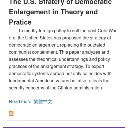
The U.S. Stratery of Democratic
Enlargement in Theory and
Pratice
To modify foreign policy to suit the post-Cold War
era, the United States has proposed the strategy of
democratic enlargement, replacing the outdated
communist containment. This paper analyzes and
assesses the theoretical underpinnings and policy
practices of the enlargement strategy. To export
democratic systems abroad not only coincides with
fundamental American values but also reflects the
security concerns of the Clinton administration.
Read more
about The U.S. Stratery of Democratic
繁體中文
Enlargement in Theory and Pratice