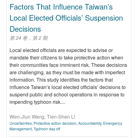
Factors That Influence Taiwan’s
Local Elected Officials’ Suspension
Decisions
第 24 卷，第 2 期
Local elected officials are expected to advise or
mandate their citizens to take protective action when
their communities face imminent risk. These decisions
are challenging, as they must be made with imperfect
information. This study identifies the factors that
influence Taiwan’s local elected officials’ decisions to
suspend public and school operations in response to
impending typhoon risk....
Wen-Jiun Wang, Tien-Shen Li
Uncertainties
,
Protective action decision
,
Accountability
,
Emergency
Management
,
Typhoon day off