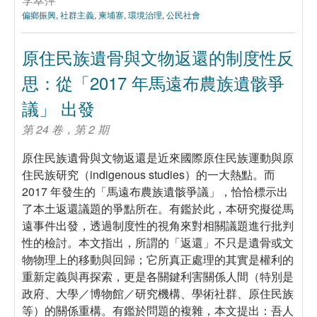
偏鄉振興
,
社群主義
,
柬埔寨
,
環境治理
,
公民社會
原住民族遺骨與文物返還的制度性反
思：從「2017 年馬遠布農族遺骸爭
議」 出發
第 24 卷，第 2 期
原住民族遺骨與文物返還是近來國際原住民族運動與原
住民族研究（indigenous studies）的一大熱點。而
2017 年發生的「馬遠布農族遺骸爭議」，恰恰標示出
了本土返還議題的爭點所在。有鑑於此，本研究擬從馬
遠事件出發，透過制度性的視角來對相關議題進行批判
性的檢討。本文指出，所謂的「返還」不只是遺骨或文
物物理上的移動與回歸；它所真正處理的其實是權利的
重新定義與再探索，更是各關鍵利害關係人間（特別是
政府、大學／博物館／研究機構、學術社群、原住民族
等）的關係重構。有鑑於問題的複雜，本文提出：吾人