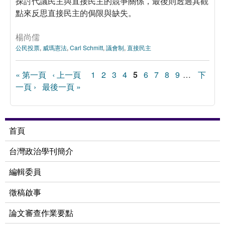
探討代議民主與直接民主的競爭關係，最後則透過其觀
點來反思直接民主的侷限與缺失。
楊尚儒
公民投票
,
威瑪憲法
,
Carl Schmitt
,
議會制
,
直接民主
« 第一頁
‹ 上一頁
1
2
3
4
5
6
7
8
9
…
下
頁面
一頁 ›
最後一頁 »
首頁
台灣政治學刊簡介
編輯委員
徵稿啟事
論文審查作業要點