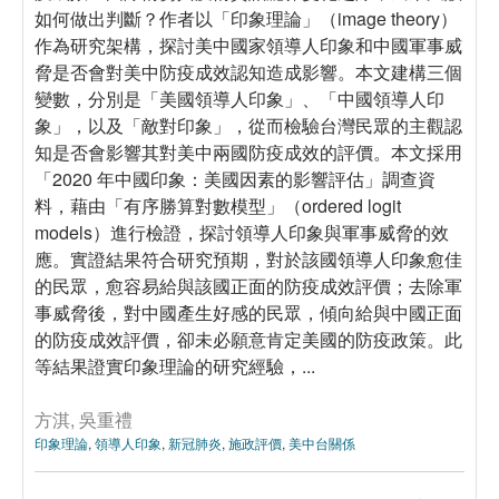
如何做出判斷？作者以「印象理論」（image theory）
作為研究架構，探討美中國家領導人印象和中國軍事威
脅是否會對美中防疫成效認知造成影響。本文建構三個
變數，分別是「美國領導人印象」、「中國領導人印
象」，以及「敵對印象」，從而檢驗台灣民眾的主觀認
知是否會影響其對美中兩國防疫成效的評價。本文採用
「2020 年中國印象：美國因素的影響評估」調查資
料，藉由「有序勝算對數模型」（ordered logit
models）進行檢證，探討領導人印象與軍事威脅的效
應。實證結果符合研究預期，對於該國領導人印象愈佳
的民眾，愈容易給與該國正面的防疫成效評價；去除軍
事威脅後，對中國產生好感的民眾，傾向給與中國正面
的防疫成效評價，卻未必願意肯定美國的防疫政策。此
等結果證實印象理論的研究經驗，...
方淇, 吳重禮
印象理論
,
領導人印象
,
新冠肺炎
,
施政評價
,
美中台關係