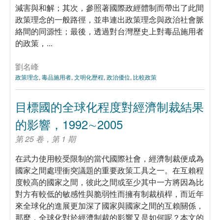
減害與和解；其次，參照著國際政經體制而帶出了此間
政策理念的一般路徑，並串連出政策理念與政治社會脈
絡間的同源性；最後，透過對台灣歷史上對毒品施用者
的政策，...
劉名峰
政策理念
,
毒品施用者
,
文明化歷程
,
政治優位
,
比較政策
目標國的全球化程度對經濟制裁結果
的影響，1992∼2005
第 25 卷，第 1 期
在武力使用較受限制的當代國際社會，經濟制裁便成為
國家之間處理衝突議題的重要政策工具之一。在互賴程
度較高的國家之間，彼此之間或至少其中一方將因為比
對方有較低的敏感性與脆弱性而擁有制裁槓桿，而近年
來全球化的進展更加深了國家與國家之間的互賴關係，
那麼，全球化對於經濟制裁的影響又是如何呢？本文的