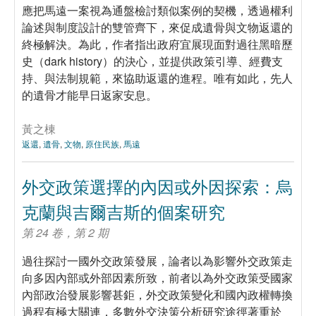
應把馬遠一案視為通盤檢討類似案例的契機，透過權利
論述與制度設計的雙管齊下，來促成遺骨與文物返還的
終極解決。為此，作者指出政府宜展現面對過往黑暗歷
史（dark history）的決心，並提供政策引導、經費支
持、與法制規範，來協助返還的進程。唯有如此，先人
的遺骨才能早日返家安息。
黃之棟
返還
,
遺骨
,
文物
,
原住民族
,
馬遠
外交政策選擇的內因或外因探索：烏
克蘭與吉爾吉斯的個案研究
第 24 卷，第 2 期
過往探討一國外交政策發展，論者以為影響外交政策走
向多因內部或外部因素所致，前者以為外交政策受國家
內部政治發展影響甚鉅，外交政策變化和國內政權轉換
過程有極大關連，多數外交決策分析研究途徑著重於