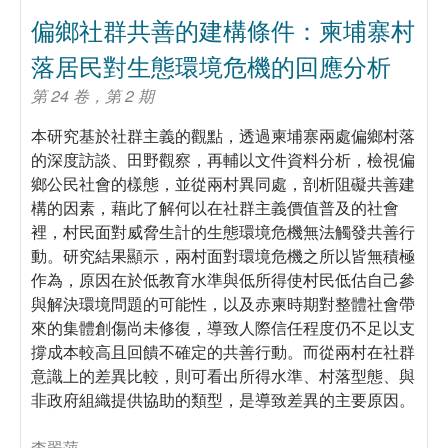
偏鄉社群共善的建構條件：柬埔寨村
落居民對生態環境危機的回應分析
第 24 卷，第 2 期
本研究基於社群主義的觀點，透過柬埔寨兩處偏鄉村落
的深度訪談、田野觀察，再輔以文件資料分析，檢視偏
鄉公民社會的樣態，並從兩村異同處，剖析阻礙共善建
構的因素，藉此了解何以在社群主義價值普及的社會
裡，村民面對威脅生計的生態環境危機無法觸發共善行
動。研究結果顯示，兩村面對環境危機之所以皆無積極
作為，原因在於低教育水準與低所得使村民低估自己參
與解決環境問題的可能性，以及赤柬時期對整體社會帶
來的集體創傷尚未修復，導致人際信任程度仍不足以支
撐成本較高且回饋不確定的共善行動。而從兩村在社群
意識上的差異比較，則可看出所得水準、村落型態、與
非政府組織提供協助的類型，是導致差異的主要原因。
李翠萍