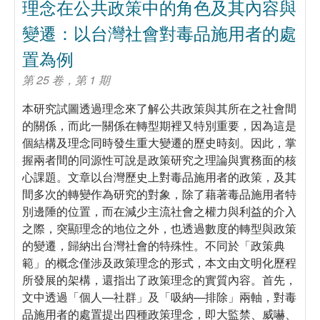
理念在公共政策中的角色及其內容與
變遷：以台灣社會對毒品施用者的處
置為例
第 25 卷，第 1 期
本研究試圖透過理念來了解公共政策與其所在之社會間
的關係，而此一關係在轉型期裡又特別重要，因為這是
個結構及理念同時發生重大變遷的歷史時刻。因此，掌
握兩者間的同源性可說是政策研究之理論與實務面的核
心課題。文章以台灣歷史上對毒品施用者的政策，及其
間多次的轉變作為研究的對象，除了藉著毒品施用者特
別邊陲的位置，而在減少主流社會之權力與利益的介入
之際，突顯理念的地位之外，也透過數度的轉型與政策
的變遷，歸納出台灣社會的特殊性。不同於「政策典
範」的概念僅涉及政策理念的形式，本文由文明化歷程
所發展的架構，還指出了政策理念的實質內容。首先，
文中透過「個人—社群」及「吸納—排除」兩軸，對毒
品施用者的處置提出四種政策理念，即大監禁、威嚇、