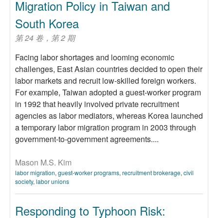
Migration Policy in Taiwan and
South Korea
第 24 卷，第 2 期
Facing labor shortages and looming economic
challenges, East Asian countries decided to open their
labor markets and recruit low-skilled foreign workers.
For example, Taiwan adopted a guest-worker program
in 1992 that heavily involved private recruitment
agencies as labor mediators, whereas Korea launched
a temporary labor migration program in 2003 through
government-to-government agreements....
Mason M.S. Kim
labor migration
,
guest-worker programs
,
recruitment brokerage
,
civil
society
,
labor unions
Responding to Typhoon Risk: