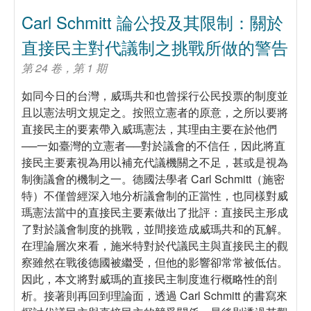
Carl Schmitt 論公投及其限制：關於
直接民主對代議制之挑戰所做的警告
第 24 卷，第 1 期
如同今日的台灣，威瑪共和也曾採行公民投票的制度並
且以憲法明文規定之。按照立憲者的原意，之所以要將
直接民主的要素帶入威瑪憲法，其理由主要在於他們
──一如臺灣的立憲者──對於議會的不信任，因此將直
接民主要素視為用以補充代議機關之不足，甚或是視為
制衡議會的機制之一。德國法學者 Carl Schmitt（施密
特）不僅曾經深入地分析議會制的正當性，也同樣對威
瑪憲法當中的直接民主要素做出了批評：直接民主形成
了對於議會制度的挑戰，並間接造成威瑪共和的瓦解。
在理論層次來看，施米特對於代議民主與直接民主的觀
察雖然在戰後德國被繼受，但他的影響卻常常被低估。
因此，本文將對威瑪的直接民主制度進行概略性的剖
析。接著則再回到理論面，透過 Carl Schmitt 的書寫來