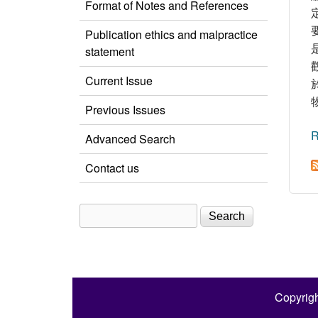
Format of Notes and References
Publication ethics and malpractice
statement
Current Issue
Previous Issues
R
Advanced Search
Contact us
Search
Search form
Copyrigh