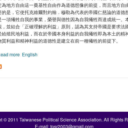
定為地方自由這一奠基性自由作為道德想像的前提，而且地方自
要的是，它使托克維爾對約翰．穆勒為代表的帝國仁慈論的道德
是一項犧牲自我的事業，榮譽與德性因為自我犧牲而達成統一。
觀，並結合「正確理解的利益」原則，認為其支持帝國是要求法
於給殖民地利益，而在於帝國本身利益的自我犧牲即為本土的精
物質利益和精神利益的道德性是建立在前一種犧牲的前提下。
ead more
about 托克維爾對法蘭西帝國的道德想像
English
t © 2011 Taiwanese Political Science Association. All Rights 
E-mail:
tpsr2003@gmail.com