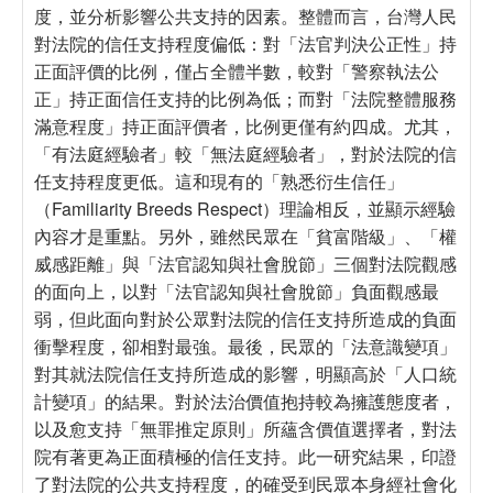
度，並分析影響公共支持的因素。整體而言，台灣人民
對法院的信任支持程度偏低：對「法官判決公正性」持
正面評價的比例，僅占全體半數，較對「警察執法公
正」持正面信任支持的比例為低；而對「法院整體服務
滿意程度」持正面評價者，比例更僅有約四成。尤其，
「有法庭經驗者」較「無法庭經驗者」，對於法院的信
任支持程度更低。這和現有的「熟悉衍生信任」
（Familiarity Breeds Respect）理論相反，並顯示經驗
內容才是重點。另外，雖然民眾在「貧富階級」、「權
威感距離」與「法官認知與社會脫節」三個對法院觀感
的面向上，以對「法官認知與社會脫節」負面觀感最
弱，但此面向對於公眾對法院的信任支持所造成的負面
衝擊程度，卻相對最強。最後，民眾的「法意識變項」
對其就法院信任支持所造成的影響，明顯高於「人口統
計變項」的結果。對於法治價值抱持較為擁護態度者，
以及愈支持「無罪推定原則」所蘊含價值選擇者，對法
院有著更為正面積極的信任支持。此一研究結果，印證
了對法院的公共支持程度，的確受到民眾本身經社會化