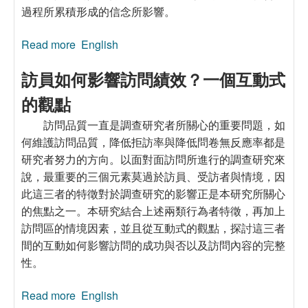
過程所累積形成的信念所影響。
Read more
about 台灣人民對法院的信任支持及觀感：以對
English
法官判決之公正性為中心
訪員如何影響訪問績效？一個互動式
的觀點
訪問品質一直是調查研究者所關心的重要問題，如
何維護訪問品質，降低拒訪率與降低問卷無反應率都是
研究者努力的方向。以面對面訪問所進行的調查研究來
說，最重要的三個元素莫過於訪員、受訪者與情境，因
此這三者的特徵對於調查研究的影響正是本研究所關心
的焦點之一。本研究結合上述兩類行為者特徵，再加上
訪問區的情境因素，並且從互動式的觀點，探討這三者
間的互動如何影響訪問的成功與否以及訪問內容的完整
性。
Read more
about 訪員如何影響訪問績效？一個互動式的觀
English