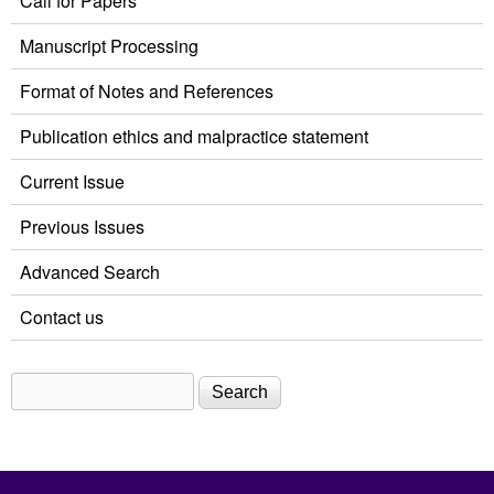
Call for Papers
Manuscript Processing
Format of Notes and References
Publication ethics and malpractice statement
Current Issue
Previous Issues
Advanced Search
Contact us
Search
Search form