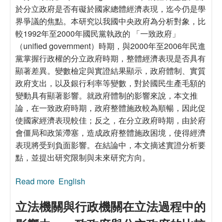
於分立政府是否有礙於國家總體經濟表現，迄今仍是學
界爭議的焦點。本研究以我國中央政府為分析對象，比
較1992年至2000年國民黨執政的 「一致政府」
（unified government）時期，與2000年至2006年民進
黨掌握行政權的分立政府時期，整體經濟表現是否具有
顯著差異。變數檢定與實證結果顯示，政府體制、實質
政府支出，以及銀行利率等變數，對於國民生產毛額的
變動具有顯著影響。就政府體制的影響來說，本文推
論，在一致政府時期，政府整體施政較為順暢，因此促
使國家經濟表現較佳；反之，在分立政府時期，由於府
會僵局和政策滯塞，造成政府整體施政困境，使得經濟
表現將受到負面影響。在結論中，本文摘述實證分析要
點，並提出研究限制與未來研究方向。
Read more
about 分立政府與經濟表現：1992年至2006年
English
台灣經驗的分析
立法機關與行政機關在立法過程中的