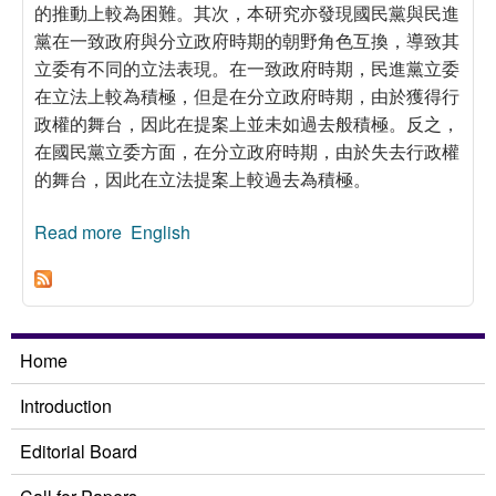
的推動上較為困難。其次，本研究亦發現國民黨與民進
黨在一致政府與分立政府時期的朝野角色互換，導致其
立委有不同的立法表現。在一致政府時期，民進黨立委
在立法上較為積極，但是在分立政府時期，由於獲得行
政權的舞台，因此在提案上並未如過去般積極。反之，
在國民黨立委方面，在分立政府時期，由於失去行政權
的舞台，因此在立法提案上較過去為積極。
Read more
about 立法機關與行政機關在立法過程中的影響
English
力：一致政府與分立政府的比較
Home
Introduction
Editorial Board