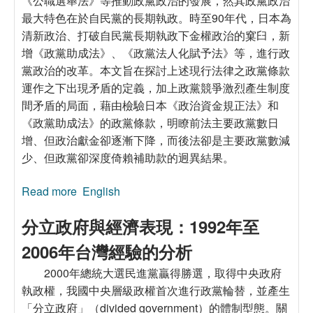
《公職選舉法》等推動政黨政治的發展，然其政黨政治
最大特色在於自民黨的長期執政。時至90年代，日本為
清新政治、打破自民黨長期執政下金權政治的窠臼，新
增《政黨助成法》、《政黨法人化賦予法》等，進行政
黨政治的改革。本文旨在探討上述現行法律之政黨條款
運作之下出現矛盾的定義，加上政黨競爭激烈產生制度
間矛盾的局面，藉由檢驗日本《政治資金規正法》和
《政黨助成法》的政黨條款，明瞭前法主要政黨數日
增、但政治獻金卻逐漸下降，而後法卻是主要政黨數減
少、但政黨卻深度倚賴補助款的迥異結果。
Read more
about 從日本政治資金體系運作論政黨發展的侷
English
限：以《政治資金規正法》和《政黨助成法》為
分立政府與經濟表現：1992年至
主
2006年台灣經驗的分析
2000年總統大選民進黨贏得勝選，取得中央政府
執政權，我國中央層級政權首次進行政黨輪替，並產生
「分立政府」（divided government）的體制型態。關